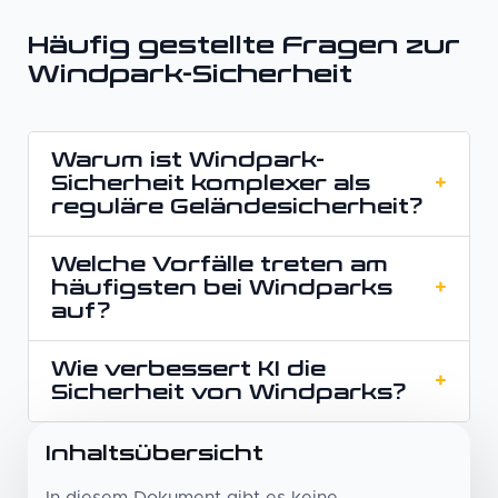
Häufig gestellte Fragen zur
Windpark-Sicherheit
Warum ist Windpark-
Sicherheit komplexer als
+
reguläre Geländesicherheit?
Welche Vorfälle treten am
Weil Windparks groß, abgelegen und
häufigsten bei Windparks
+
technisch komplex sind. Das erfordert
auf?
spezialisierte Detektion und Überwachung,
die unter allen Bedingungen zuverlässig
Wie verbessert KI die
Diebstahl von Kabeln und Kupfer, Sabotage,
bleibt.
+
Sicherheit von Windparks?
Vandalismus und unbefugter Zutritt zu
Turbinen und Umspannwerken.
Inhaltsübersicht
KI analysiert Objekte und Verhalten, wodurch
irrelevante Benachrichtigungen