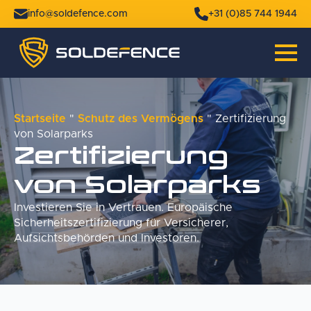
info@soldefence.com
+31 (0)85 744 1944
Startseite
"
Schutz des Vermögens
"
Zertifizierung
von Solarparks
Zertifizierung
von Solarparks
Investieren Sie in Vertrauen. Europäische
Sicherheitszertifizierung für Versicherer,
Aufsichtsbehörden und Investoren.