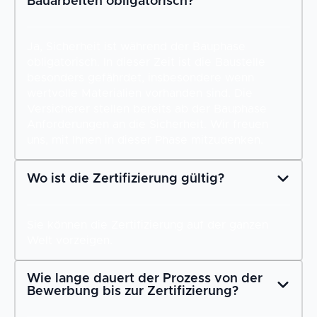
Bauarbeiten obligatorisch?
Ja, Sicherheit ist während der Bauphase
obligatorisch. In dieser Zeit ist die Baustelle
besonders gefährdet, insbesondere wenn
wertvolle Materialien vorhanden sind. Die
Versicherer stellen bereits ab der Bauphase
Anforderungen an die Sicherheit. Wir freuen
uns, mit Ihnen in dieser Phase mitzudenken.
Wo ist die Zertifizierung gültig?
Sie können die Zertifizierung auf der ganzen
Welt vorzeigen.
Wie lange dauert der Prozess von der
Bewerbung bis zur Zertifizierung?