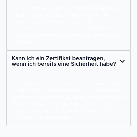
Die Vorlaufzeit für den Zertifizierungsprozess
hängt von der Größe und Komplexität des
Solarparks ab. Wir garantieren ein
betriebsbereites System in wenigen Wochen
und geben immer eine Schätzung der Planung
im Voraus.
Kann ich ein Zertifikat beantragen,
wenn ich bereits eine Sicherheit habe?
Leider nein. Die Zertifizierung von Solarmodulen
ist mit dem Sicherheitssystem von Soldefence
verbunden. Das bedeutet, dass wir das gesamte
System selbst installieren und verwalten. Nur
dann können wir die Qualität garantieren und
das Zertifikat ausstellen.