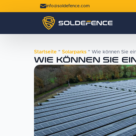
info@soldefence.com
Startseite
"
Solarparks
"
Wie können Sie ein
WIE KÖNNEN SIE E