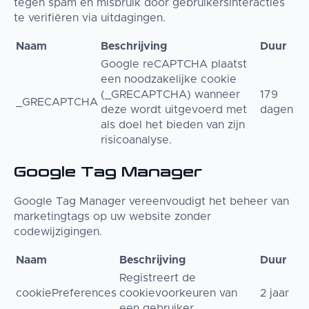
tegen spam en misbruik door gebruikersinteracties
te verifiëren via uitdagingen.
Naam
Beschrijving
Duur
Google reCAPTCHA plaatst
een noodzakelijke cookie
(_GRECAPTCHA) wanneer
179
_GRECAPTCHA
deze wordt uitgevoerd met
dagen
als doel het bieden van zijn
risicoanalyse.
Google Tag Manager
Google Tag Manager vereenvoudigt het beheer van
marketingtags op uw website zonder
codewijzigingen.
Naam
Beschrijving
Duur
Registreert de
cookiePreferences
cookievoorkeuren van
2 jaar
een gebruiker